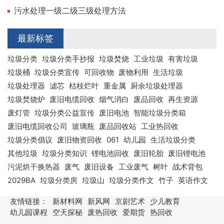
污水处理一级二级三级处理方法
最新标签
垃圾分类
垃圾分类手抄报
垃圾焚烧
工业垃圾
有害垃圾
垃圾桶
垃圾分类宣传
可回收物
废物利用
生活垃圾
垃圾处理器
滤芯
枯枝烂叶
重金属
厨余垃圾处理器
垃圾焚烧炉
废旧电缆回收
烟气消白
废品回收
再生资源
废灯管
垃圾分类公益宣传
废旧电池
智能垃圾分类箱
废旧电缆回收公司
玻璃瓶
废品回收站
工业热回收
垃圾分类倡议
废旧物资回收
061
幼儿园
生活垃圾分类
其他垃圾
垃圾分类知识
锂电池回收
废旧轮胎
废旧锂电池
污泥烘干换热器
废气
废旧设备
工业废气
树叶
战术背包
2029BA
垃圾分类房
垃圾山
垃圾分类作文
竹子
英语作文
友情链接：
新材料网
新风网
京剧艺术
少儿教育
幼儿园课程
空天探秘
废热回收
爱期货
热回收