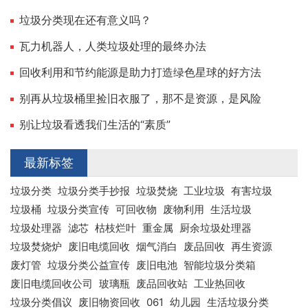
垃圾分类现在还有意义吗？
瓦力机器人，人类垃圾处理的最终办法
回收利用和节约能源是助力打造绿色星球的好方法
别再从垃圾桶里捡旧衣服了，那不是资源，是风险
别让垃圾看透我们生活的“素质”
最新标签
垃圾分类
垃圾分类手抄报
垃圾焚烧
工业垃圾
有害垃圾
垃圾桶
垃圾分类宣传
可回收物
废物利用
生活垃圾
垃圾处理器
滤芯
枯枝烂叶
重金属
厨余垃圾处理器
垃圾焚烧炉
废旧电缆回收
烟气消白
废品回收
再生资源
废灯管
垃圾分类公益宣传
废旧电池
智能垃圾分类箱
废旧电缆回收公司
玻璃瓶
废品回收站
工业热回收
垃圾分类倡议
废旧物资回收
061
幼儿园
生活垃圾分类