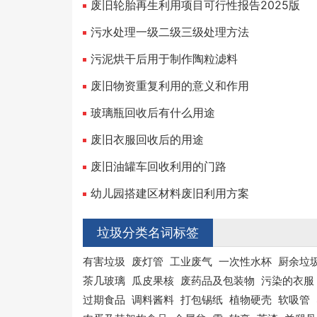
废旧轮胎再生利用项目可行性报告2025版
污水处理一级二级三级处理方法
污泥烘干后用于制作陶粒滤料
废旧物资重复利用的意义和作用
玻璃瓶回收后有什么用途
废旧衣服回收后的用途
废旧油罐车回收利用的门路
幼儿园搭建区材料废旧利用方案
垃圾分类名词标签
有害垃圾
废灯管
工业废气
一次性水杯
厨余垃
茶几玻璃
瓜皮果核
废药品及包装物
污染的衣服
过期食品
调料酱料
打包锡纸
植物硬壳
软吸管