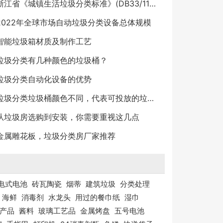
浙江省《城镇生活垃圾分类标准》(DB33/1166)
2022年全球市场自动垃圾分类设备总体规模
智能垃圾箱材质及制作工艺
垃圾分类有几种颜色的垃圾桶？
垃圾分类自动化设备的优势
垃圾分类垃圾桶颜色不同，代表可投放的垃圾不同
从垃圾房选购到安装，你需要重视这几点
金属雕花板，垃圾分类房厂家推荐
电式电池
砖瓦陶瓷
烟蒂
建筑垃圾
分类处理
海鲜
消毒剂
水龙头
用过的餐巾纸
湿巾
产品
酱料
玻璃工艺品
金属烤盘
五号电池