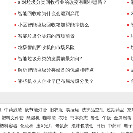
ai对垃圾分类回收行业的改变有哪些思路？
智能回收箱为什么会遭到弃用
小区智能垃圾回收箱加盟能挣钱么
智能垃圾分类箱的市场前景
垃圾智能回收机的市场风险
智能垃圾分类的发展前景如何?
解析智能垃圾分类设备的优点和特点
哪些机器人企业早已布局垃圾分类？
圾
中药残渣
废节能灯管
旧衣服
易拉罐
洗护品空瓶
过期药品
充
塑料文件套
除湿机
咖啡渣
衣物
书本杂志
餐盒
午饭
金属碗筷
塑料容器
化妆棉
废X光片
老鼠药
泡沫包装盒
日历
中药材
电子