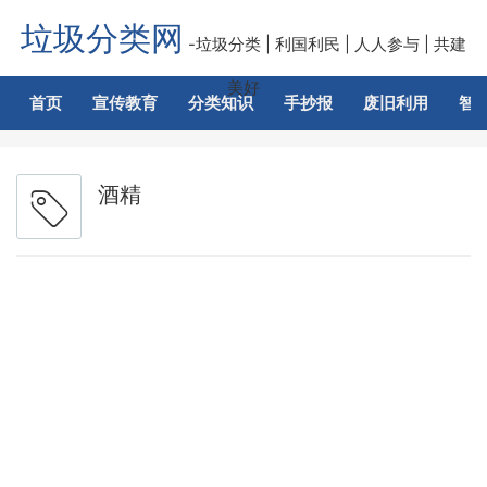
垃圾分类网
-垃圾分类 | 利国利民 | 人人参与 | 共建
美好
首页
宣传教育
分类知识
手抄报
废旧利用
智
酒精