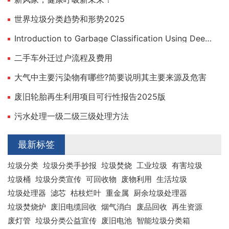
世界垃圾分类趋势和形势2025
Introduction to Garbage Classification Using Deep Learning
二手车外迁过户流程及费用
大气中主要污染物有哪些?简要说明其主要来源及危害
废旧轮胎再生利用项目可行性报告2025版
污水处理一级二级三级处理方法
最新标签
垃圾分类
垃圾分类手抄报
垃圾焚烧
工业垃圾
有害垃圾
垃圾桶
垃圾分类宣传
可回收物
废物利用
生活垃圾
垃圾处理器
滤芯
枯枝烂叶
重金属
厨余垃圾处理器
垃圾焚烧炉
废旧电缆回收
烟气消白
废品回收
再生资源
废灯管
垃圾分类公益宣传
废旧电池
智能垃圾分类箱