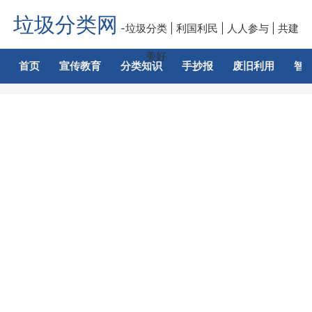
垃圾分类网
-垃圾分类 | 利国利民 | 人人参与 | 共建
美好
首页
宣传教育
分类知识
手抄报
废旧利用
智