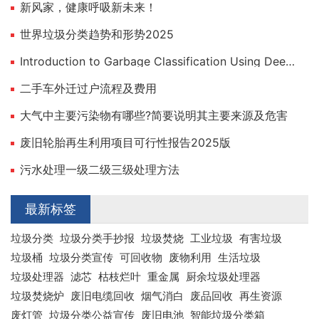
新风家，健康呼吸新未来！
世界垃圾分类趋势和形势2025
Introduction to Garbage Classification Using Deep Learning
二手车外迁过户流程及费用
大气中主要污染物有哪些?简要说明其主要来源及危害
废旧轮胎再生利用项目可行性报告2025版
污水处理一级二级三级处理方法
最新标签
垃圾分类
垃圾分类手抄报
垃圾焚烧
工业垃圾
有害垃圾
垃圾桶
垃圾分类宣传
可回收物
废物利用
生活垃圾
垃圾处理器
滤芯
枯枝烂叶
重金属
厨余垃圾处理器
垃圾焚烧炉
废旧电缆回收
烟气消白
废品回收
再生资源
废灯管
垃圾分类公益宣传
废旧电池
智能垃圾分类箱