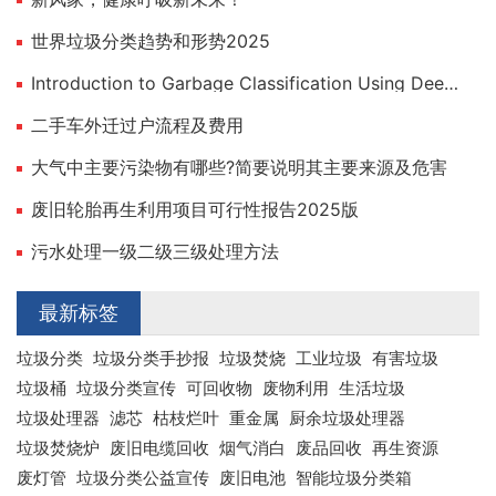
世界垃圾分类趋势和形势2025
Introduction to Garbage Classification Using Deep Learning
二手车外迁过户流程及费用
大气中主要污染物有哪些?简要说明其主要来源及危害
废旧轮胎再生利用项目可行性报告2025版
污水处理一级二级三级处理方法
最新标签
垃圾分类
垃圾分类手抄报
垃圾焚烧
工业垃圾
有害垃圾
垃圾桶
垃圾分类宣传
可回收物
废物利用
生活垃圾
垃圾处理器
滤芯
枯枝烂叶
重金属
厨余垃圾处理器
垃圾焚烧炉
废旧电缆回收
烟气消白
废品回收
再生资源
废灯管
垃圾分类公益宣传
废旧电池
智能垃圾分类箱