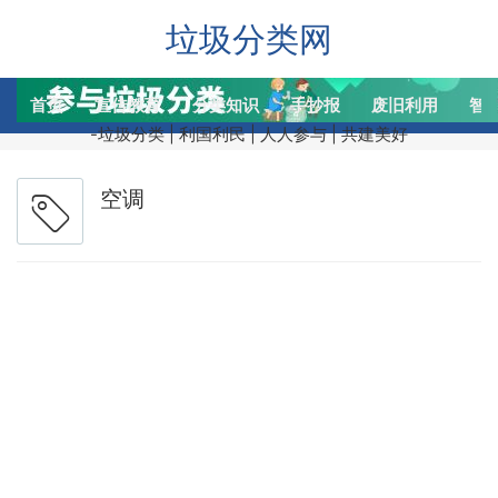
垃圾分类网
首页
宣传教育
分类知识
手抄报
废旧利用
智
-垃圾分类 | 利国利民 | 人人参与 | 共建美好
空调