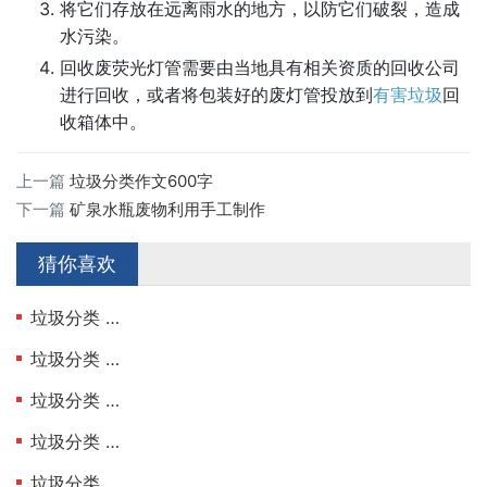
将它们存放在远离雨水的地方，以防它们破裂，造成
水污染。
回收废荧光灯管需要由当地具有相关资质的回收公司
进行回收，或者将包装好的废灯管投放到
有害垃圾
回
收箱体中。
上一篇
垃圾分类作文600字
下一篇
矿泉水瓶废物利用手工制作
猜你喜欢
定义你的风格：YTONN 字母布贴，让旧衣物焕
垃圾分类
新风家，健康呼吸新未来！
垃圾分类
世界垃圾分类趋势和形势2025
垃圾分类
垃圾分类
二手车外迁过户流程及费用
垃圾分类