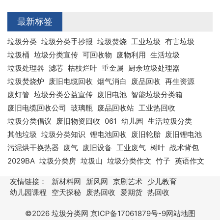
最新标签
垃圾分类
垃圾分类手抄报
垃圾焚烧
工业垃圾
有害垃圾
垃圾桶
垃圾分类宣传
可回收物
废物利用
生活垃圾
垃圾处理器
滤芯
枯枝烂叶
重金属
厨余垃圾处理器
垃圾焚烧炉
废旧电缆回收
烟气消白
废品回收
再生资源
废灯管
垃圾分类公益宣传
废旧电池
智能垃圾分类箱
废旧电缆回收公司
玻璃瓶
废品回收站
工业热回收
垃圾分类倡议
废旧物资回收
061
幼儿园
生活垃圾分类
其他垃圾
垃圾分类知识
锂电池回收
废旧轮胎
废旧锂电池
污泥烘干换热器
废气
废旧设备
工业废气
树叶
战术背包
2029BA
垃圾分类房
垃圾山
垃圾分类作文
竹子
英语作文
友情链接：
新材料网
新风网
京剧艺术
少儿教育
幼儿园课程
空天探秘
废热回收
爱期货
热回收
©2026
垃圾分类网
京ICP备17061879号-9
网站地图