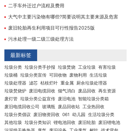
二手车外迁过户流程及费用
大气中主要污染物有哪些?简要说明其主要来源及危害
废旧轮胎再生利用项目可行性报告2025版
污水处理一级二级三级处理方法
最新标签
垃圾分类
垃圾分类手抄报
垃圾焚烧
工业垃圾
有害垃圾
垃圾桶
垃圾分类宣传
可回收物
废物利用
生活垃圾
垃圾处理器
滤芯
枯枝烂叶
重金属
厨余垃圾处理器
垃圾焚烧炉
废旧电缆回收
烟气消白
废品回收
再生资源
废灯管
垃圾分类公益宣传
废旧电池
智能垃圾分类箱
废旧电缆回收公司
玻璃瓶
废品回收站
工业热回收
垃圾分类倡议
废旧物资回收
061
幼儿园
生活垃圾分类
其他垃圾
垃圾分类知识
锂电池回收
废旧轮胎
废旧锂电池
污泥烘干换热器
废气
废旧设备
工业废气
树叶
战术背包