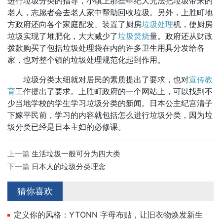
进行垃圾分类的指导，小镇上那些年纪大无法把垃圾带来的
老人，志愿者会去老人家中帮助回收垃圾。另外，上胜町地
方政府还向各个家庭配发、装置了厨房
垃圾处理
机，使厨房
垃圾实现了堆肥化，大大减少了
垃圾焚烧
量。政府还从财政
拨款购买了包括垃圾处理袋在内的许多卫生用具分发给各
家，也对整个镇的垃圾处理规范化起到作用。
垃圾分类太细就对居民的素质提出了要求，也对
宣传教
育
工作提出了要求。上胜町政府的一个网站上，可以找到不
少当地学校的学生学习垃圾分类的新闻。日本公主纪宫清子
下嫁平民前，学习的内容就包括怎么进行垃圾分类，因为垃
圾分类已经是日本主妇的必修课。
上一篇
生活垃圾一般可分为四大类
下一篇
日本人的垃圾分类理念
猜你喜欢
定义你的风格：YTONN 字母布贴，让旧衣物焕发新生