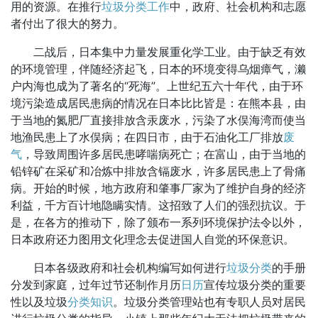
用的资源。在推行
垃圾分类工作
中，政府、社会机构和志愿
者付出了很大的努力。
二战后，日本集中力量发展重化学工业。由于缺乏有效
的环境管理，伴随经济起飞，日本的环境变得乌烟瘴气，濑
户内海也成为了著名的“死海”。上世纪五六十年代，由于环
境污染造成居民患病的情况在日本比比皆是：在熊本县，由
于当地的氮肥厂直接排放含汞废水，污染了水俣海湾而使当
地渔民患上了水俣病；在四日市，由于石油化工厂排放
废
气
，导致周围许多居民患哮喘病死亡；在富山，由于当地的
铅锌矿在采矿和冶炼中排放含镉废水，许多居民患上了骨痛
病。开始的时候，地方政府和肇事厂家为了维护自身的经济
利益，千方百计地隐瞒实情。这招致了人们的强烈抗议。于
是，在各方的推动下，除了颁布一系列环境保护法令以外，
日本政府还力图用文化理念去促进国人自觉的环保意识。
日本各级政府和社会机构编写如何进行
垃圾分类
的手册
分发到家庭，过年过节还制作月历
日历
宣传垃圾分类的重要
性以及垃圾
分类知识
。垃圾分类管理站也有专职人员对居民