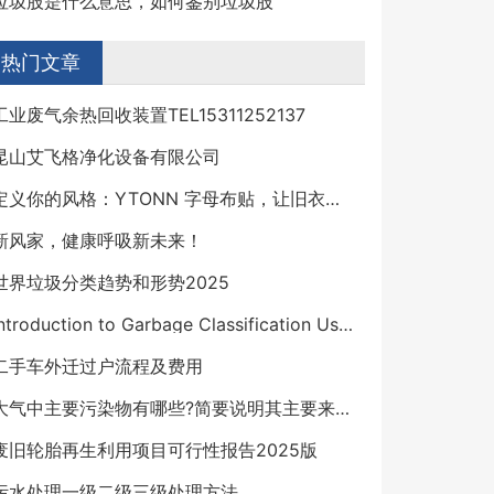
垃圾股是什么意思，如何鉴别垃圾股
热门文章
工业废气余热回收装置TEL15311252137
昆山艾飞格净化设备有限公司
定义你的风格：YTONN 字母布贴，让旧衣物焕发新生
新风家，健康呼吸新未来！
世界垃圾分类趋势和形势2025
Introduction to Garbage Classification Using Deep Learning
二手车外迁过户流程及费用
大气中主要污染物有哪些?简要说明其主要来源及危害
废旧轮胎再生利用项目可行性报告2025版
污水处理一级二级三级处理方法