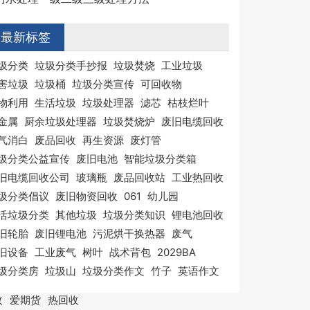
最新标签
圾分类
垃圾分类手抄报
垃圾焚烧
工业垃圾
害垃圾
垃圾桶
垃圾分类宣传
可回收物
物利用
生活垃圾
垃圾处理器
滤芯
枯枝烂叶
金属
厨余垃圾处理器
垃圾焚烧炉
废旧电缆回收
气消白
废品回收
再生资源
废灯管
圾分类公益宣传
废旧电池
智能垃圾分类箱
旧电缆回收公司
玻璃瓶
废品回收站
工业热回收
圾分类倡议
废旧物资回收
061
幼儿园
活垃圾分类
其他垃圾
垃圾分类知识
锂电池回收
旧轮胎
废旧锂电池
污泥烘干换热器
废气
旧设备
工业废气
树叶
战术背包
2029BA
圾分类房
垃圾山
垃圾分类作文
竹子
英语作文
收
爱期货
热回收