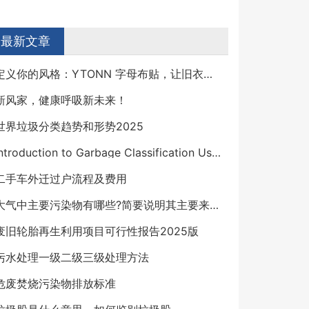
最新文章
定义你的风格：YTONN 字母布贴，让旧衣物焕发新生
新风家，健康呼吸新未来！
世界垃圾分类趋势和形势2025
Introduction to Garbage Classification Using Deep Learning
二手车外迁过户流程及费用
大气中主要污染物有哪些?简要说明其主要来源及危害
废旧轮胎再生利用项目可行性报告2025版
污水处理一级二级三级处理方法
危废焚烧污染物排放标准