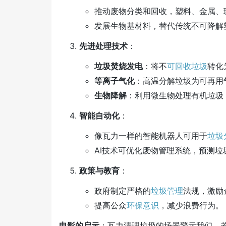
推动废物分类和回收，塑料、金属、
发展生物基材料，替代传统不可降解
先进处理技术
：
垃圾焚烧发电
：将不
可回收垃圾
转化
等离子气化
：高温分解垃圾为可再用
生物降解
：利用微生物处理有机垃圾
智能自动化
：
像瓦力一样的智能机器人可用于
垃圾
AI技术可优化废物管理系统，预测垃
政策与教育
：
政府制定严格的
垃圾管理
法规，激励
提高公众
环保意识
，减少浪费行为。
电影的启示
：瓦力清理垃圾的场景警示我们，