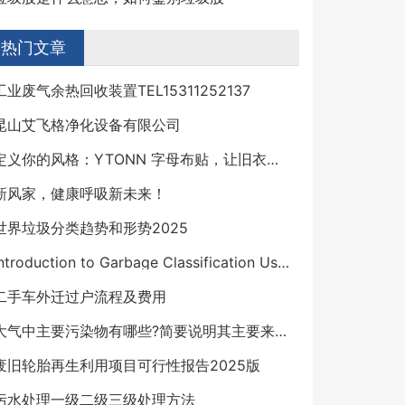
热门文章
工业废气余热回收装置TEL15311252137
昆山艾飞格净化设备有限公司
定义你的风格：YTONN 字母布贴，让旧衣物焕发新生
新风家，健康呼吸新未来！
世界垃圾分类趋势和形势2025
Introduction to Garbage Classification Using Deep Learning
二手车外迁过户流程及费用
大气中主要污染物有哪些?简要说明其主要来源及危害
废旧轮胎再生利用项目可行性报告2025版
污水处理一级二级三级处理方法