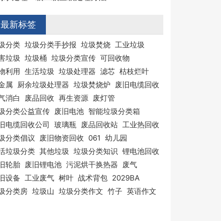
最新标签
圾分类
垃圾分类手抄报
垃圾焚烧
工业垃圾
害垃圾
垃圾桶
垃圾分类宣传
可回收物
物利用
生活垃圾
垃圾处理器
滤芯
枯枝烂叶
金属
厨余垃圾处理器
垃圾焚烧炉
废旧电缆回收
气消白
废品回收
再生资源
废灯管
圾分类公益宣传
废旧电池
智能垃圾分类箱
旧电缆回收公司
玻璃瓶
废品回收站
工业热回收
圾分类倡议
废旧物资回收
061
幼儿园
活垃圾分类
其他垃圾
垃圾分类知识
锂电池回收
旧轮胎
废旧锂电池
污泥烘干换热器
废气
旧设备
工业废气
树叶
战术背包
2029BA
圾分类房
垃圾山
垃圾分类作文
竹子
英语作文