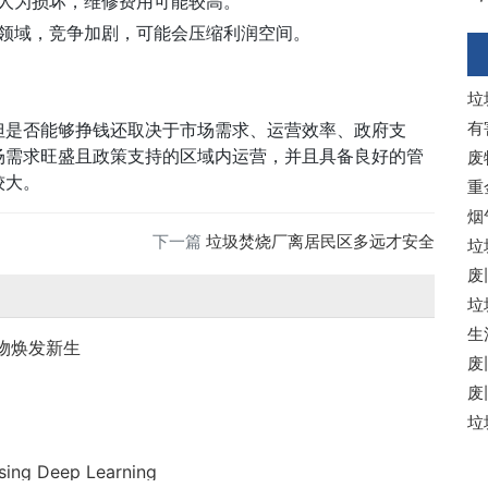
人为损坏，维修费用可能较高。
领域，竞争加剧，可能会压缩利润空间。
垃
有
但是否能够挣钱还取决于市场需求、运营效率、政府支
场需求旺盛且政策支持的区域内运营，并且具备良好的管
废
较大。
重
烟
下一篇
垃圾焚烧厂离居民区多远才安全
垃
废
垃
生
衣物焕发新生
废
废
垃
Using Deep Learning