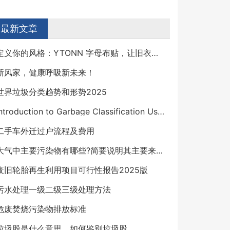
最新文章
定义你的风格：YTONN 字母布贴，让旧衣物焕发新生
新风家，健康呼吸新未来！
世界垃圾分类趋势和形势2025
Introduction to Garbage Classification Using Deep Learning
二手车外迁过户流程及费用
大气中主要污染物有哪些?简要说明其主要来源及危害
废旧轮胎再生利用项目可行性报告2025版
污水处理一级二级三级处理方法
危废焚烧污染物排放标准
垃圾股是什么意思，如何鉴别垃圾股