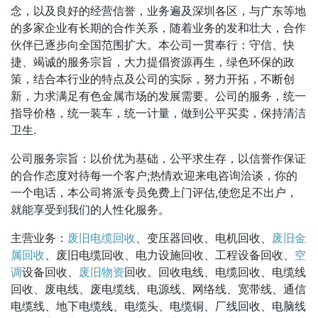
念，以及良好的经营信誉，业务遍及深圳各区，与广东等地
的多家企业有长期的合作关系，随着业务的发和壮大，合作
伙伴已逐步向全国范围扩大。本公司一贯奉行：守信、快
捷、竭诚的服务宗旨，大力提倡资源再生，绿色环保的政
策，结合本行业的特点及公司的实际，努力开拓，不断创
新，力求满足有色金属市场的发展需要。公司的服务，统一
指导价格，统一装车，统一计量，做到公平买卖，保持清洁
卫生.
公司服务宗旨：以价优为基础，公平求生存，以信誉作保证
的合作态度对待每一个客户;热情欢迎来电咨询洽谈，你的
一个电话，本公司将派专员免费上门评估,使您足不出户，
就能享受到我们的人性化服务。
主营业务：
废旧电缆回收
、变压器回收、电机回收、
废旧金
属回收
、废旧电缆回收、电力设施回收、工程设备回收、
空
调
设备回收、
废旧物资
回收。回收电线、电缆回收、电缆线
回收、废电线、废电缆线、电源线、网络线、宽带线、通信
电缆线、地下电缆线、电缆头、电缆铜、厂线回收、电脑线