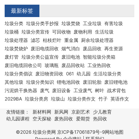
最新标签
垃圾分类
垃圾分类手抄报
垃圾焚烧
工业垃圾
有害垃圾
垃圾桶
垃圾分类宣传
可回收物
废物利用
生活垃圾
垃圾处理器
滤芯
枯枝烂叶
重金属
厨余垃圾处理器
垃圾焚烧炉
废旧电缆回收
烟气消白
废品回收
再生资源
废灯管
垃圾分类公益宣传
废旧电池
智能垃圾分类箱
废旧电缆回收公司
玻璃瓶
废品回收站
工业热回收
垃圾分类倡议
废旧物资回收
061
幼儿园
生活垃圾分类
其他垃圾
垃圾分类知识
锂电池回收
废旧轮胎
废旧锂电池
污泥烘干换热器
废气
废旧设备
工业废气
树叶
战术背包
2029BA
垃圾分类房
垃圾山
垃圾分类作文
竹子
英语作文
友情链接：
新材料网
新风网
京剧艺术
少儿教育
幼儿园课程
空天探秘
废热回收
爱期货
热回收
©2026
垃圾分类网
京ICP备17061879号-9
网站地图
Powered By
企业建站
|
联系我们